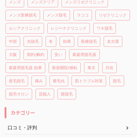
メンズ
メンズクリア
メンズリゼクリニック
メンズ医療脱毛
メンズ脱毛
ラココ
リゼクリニック
ルシアクリニック
レジーナクリニック
ワキ脱毛
中部
光脱毛
冬
効果
医療脱毛
名古屋
大阪
契約/解約
安い
家庭用脱毛器
家庭用脱毛器 効果
新規開院/移転
東京
渋谷
産毛脱毛
痛み
硬毛化
肌トラブル対策
脱毛
脱毛サロン
芸能人
髭脱毛
カテゴリー
口コミ・評判