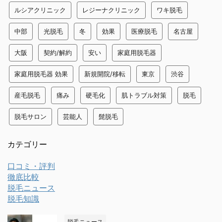
ルシアクリニック
レジーナクリニック
ワキ脱毛
中部
光脱毛
冬
効果
医療脱毛
名古屋
大阪
契約/解約
安い
家庭用脱毛器
家庭用脱毛器 効果
新規開院/移転
東京
渋谷
産毛脱毛
痛み
硬毛化
肌トラブル対策
脱毛
脱毛サロン
芸能人
髭脱毛
カテゴリー
口コミ・評判
徹底比較
脱毛ニュース
脱毛知識
脱毛ニュース