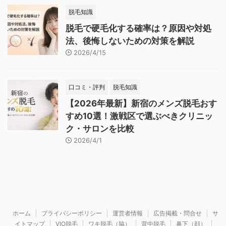
脱毛知識
脱毛で硬毛化する確率は？原因や対処
法、後悔しないための対策を解説
2026/4/15
口コミ・評判
脱毛知識
【2026年最新】新宿のメンズ脱毛おす
すめ10選！激戦区で選ぶべきクリニッ
ク・サロンを比較
2026/4/1
ホーム
プライバシーポリシー
運営者情報
広告掲載・問合せ
サ
イトマップ
VIO脱毛
ワキ脱毛（脇）
背中脱毛
鼻下（顔）