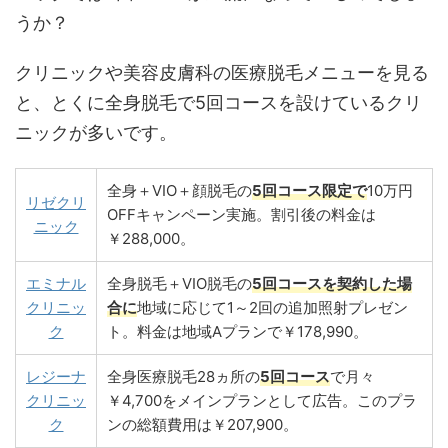
うか？
クリニックや美容皮膚科の医療脱毛メニューを見る
と、とくに全身脱毛で5回コースを設けているクリ
ニックが多いです。
全身＋VIO＋顔脱毛の
5回コース限定で
10万円
リゼクリ
OFFキャンペーン実施。割引後の料金は
ニック
￥288,000。
エミナル
全身脱毛＋VIO脱毛の
5回コースを契約した場
クリニッ
合に
地域に応じて1～2回の追加照射プレゼン
ク
ト。料金は地域Aプランで￥178,990。
レジーナ
全身医療脱毛28ヵ所の
5回コース
で月々
クリニッ
￥4,700をメインプランとして広告。このプラ
ク
ンの総額費用は￥207,900。