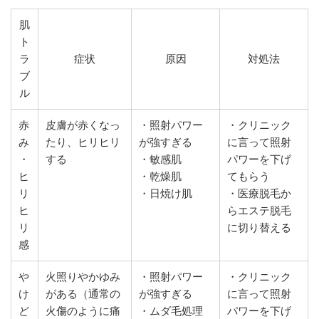
肌
ト
ラ
症状
原因
対処法
ブ
ル
赤
皮膚が赤くなっ
・照射パワー
・クリニック
み
たり、ヒリヒリ
が強すぎる
に言って照射
・
する
・敏感肌
パワーを下げ
ヒ
・乾燥肌
てもらう
リ
・日焼け肌
・医療脱毛か
ヒ
らエステ脱毛
リ
に切り替える
感
や
火照りやかゆみ
・照射パワー
・クリニック
け
がある（通常の
が強すぎる
に言って照射
ど
火傷のように痛
・ムダ毛処理
パワーを下げ