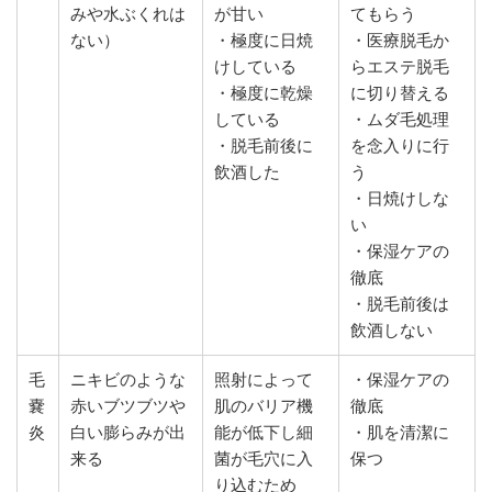
みや水ぶくれは
が甘い
てもらう
ない）
・極度に日焼
・医療脱毛か
けしている
らエステ脱毛
・極度に乾燥
に切り替える
している
・ムダ毛処理
・脱毛前後に
を念入りに行
飲酒した
う
・日焼けしな
い
・保湿ケアの
徹底
・脱毛前後は
飲酒しない
毛
ニキビのような
照射によって
・保湿ケアの
嚢
赤いブツブツや
肌のバリア機
徹底
炎
白い膨らみが出
能が低下し細
・肌を清潔に
来る
菌が毛穴に入
保つ
り込むため