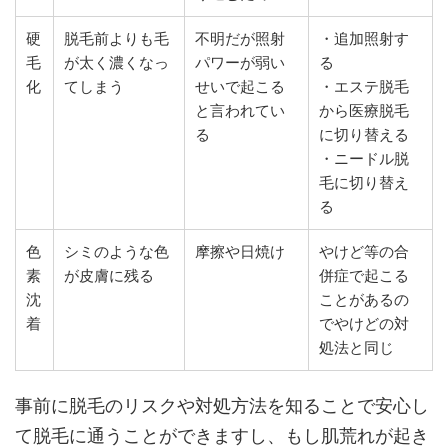
硬
脱毛前よりも毛
不明だが照射
・追加照射す
毛
が太く濃くなっ
パワーが弱い
る
化
てしまう
せいで起こる
・エステ脱毛
と言われてい
から医療脱毛
る
に切り替える
・ニードル脱
毛に切り替え
る
色
シミのような色
摩擦や日焼け
やけど等の合
素
が皮膚に残る
併症で起こる
沈
ことがあるの
着
でやけどの対
処法と同じ
事前に脱毛のリスクや対処方法を知ることで安心し
て脱毛に通うことができますし、もし肌荒れが起き