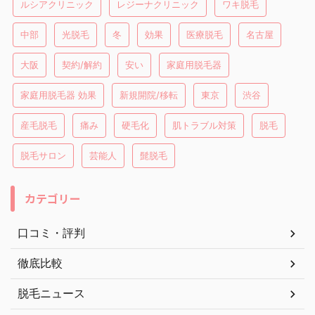
ルシアクリニック
レジーナクリニック
ワキ脱毛
中部
光脱毛
冬
効果
医療脱毛
名古屋
大阪
契約/解約
安い
家庭用脱毛器
家庭用脱毛器 効果
新規開院/移転
東京
渋谷
産毛脱毛
痛み
硬毛化
肌トラブル対策
脱毛
脱毛サロン
芸能人
髭脱毛
カテゴリー
口コミ・評判
徹底比較
脱毛ニュース